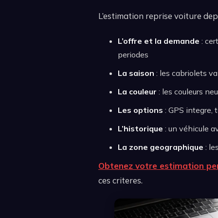
L’estimation reprise voiture depe
L’offre et la demande
: cer
periodes
La saison
: les cabriolets v
La couleur
: les couleurs neu
Les options
: GPS integre, 
L’historique
: un véhicule a
La zone geographique
: le
Obtenez votre estimation per
ces criteres.