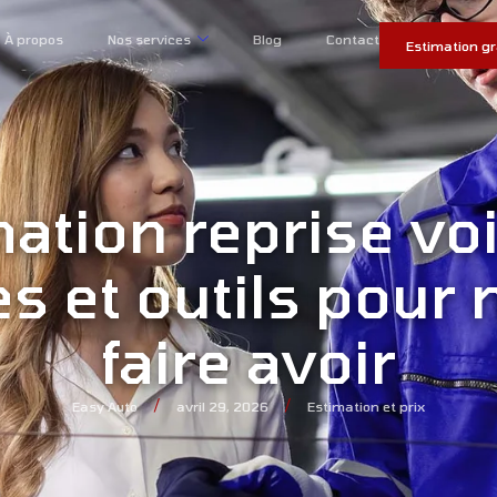
À propos
Nos services
Blog
Contact
Estimation gr
ation reprise voi
 et outils pour 
faire avoir
/
/
Easy Auto
avril 29, 2026
Estimation et prix