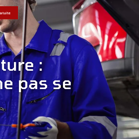
atuite
ture :
ne pas se