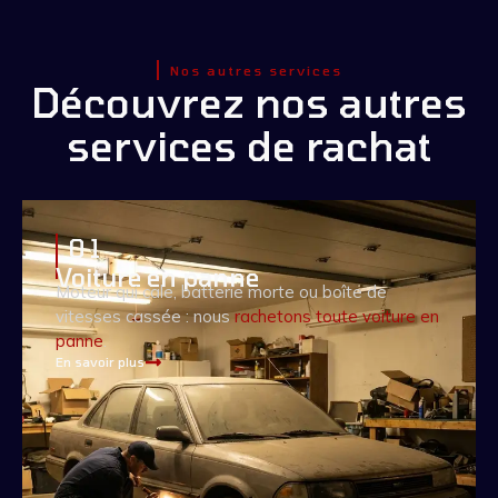
Nos autres services
Découvrez nos autres
services de rachat
0 1
Voiture en panne
Moteur qui cale, batterie morte ou boîte de
vitesses cassée : nous
rachetons toute voiture en
panne
.
En savoir plus