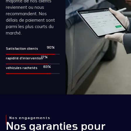
majorité de nos clients
reviennent ou nous
recommandent. Nos
délais de paiement sont
parmi les plus courts du
marché.
99
%
Satisfaction clients
85
%
rapidité d'intervention
92
%
véhicules rachetés
Nos engagements
Nos garanties pour