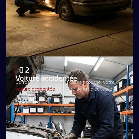
0 2
Voiture accidentée
Carrosserie enfoncée ou châssis touché, votre
voiture accidentée
a encore de la valeur chez
nous.
En savoir plus