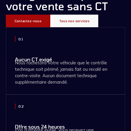
votre vente sans CT
Contactez-nous
Tous nos services
01
Aucun CT exigé
Nous rachetons votre véhicule que le contrôle
technique soit périmé, jamais fait ou recalé en
contre-visite. Aucun document technique
supplémentaire demandé.
02
Offre sous 24 heures
Pas d’attente inutile. Vous recevez une