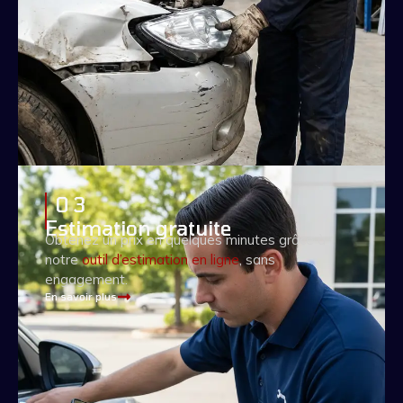
0 3
Estimation gratuite
Obtenez un prix en quelques minutes grâce à
notre
outil d’estimation en ligne
, sans
engagement.
En savoir plus