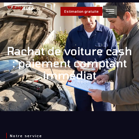
Estimation gratuite
Rachat de voiture cash
: paiement comptant
immédiat
Accueil
Nos services
Rachat voiture cash
Notre service