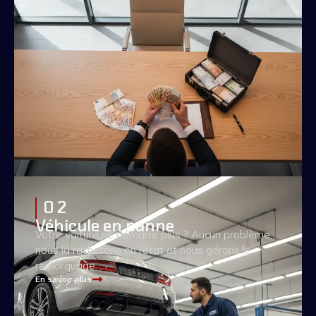
0 2
Véhicule en panne
Votre voiture ne démarre plus ? Aucun problème,
nous la rachetons en l’état et nous gérons le
remorquage.
En savoir plus