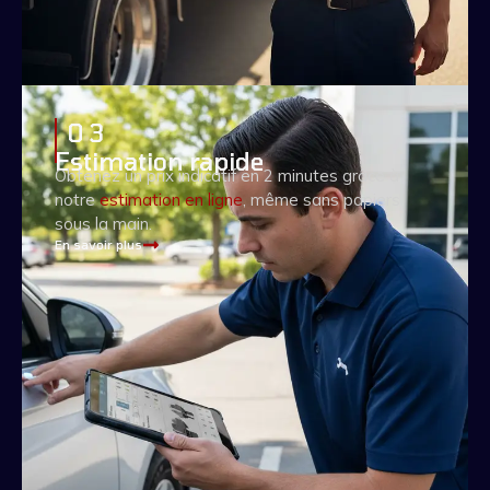
0 3
Estimation rapide
Obtenez un prix indicatif en 2 minutes grâce à
notre
estimation en ligne
, même sans papiers
sous la main.
En savoir plus