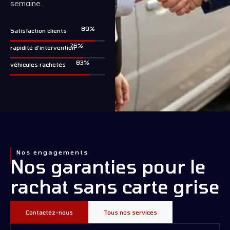
semaine.
99
%
Satisfaction clients
85
%
rapidité d'intervention
92
%
véhicules rachetés
Nos engagements
Nos garanties pour le
rachat sans carte grise
Contactez-nous
Tous nos services