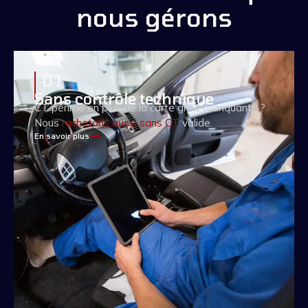
nous gérons
0 1
Sans contrôle technique
CT périmé en plus de la carte grise manquante ?
Nous
rachetons aussi sans CT
valide.
En savoir plus