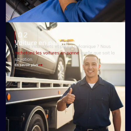
0 2
Voiture en panne
Papiers incomplets et panne mécanique ? Nous
rachetons les voitures en panne
quelle que soit la
situation.
En savoir plus