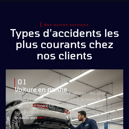
Nos autres services
Types d'accidents les
plus courants chez
nos clients
0 1
Voiture en panne
Pare-chocs, capot, radiateur, phares : les chocs
avant et arrière laissent souvent le reste du
véhicule en bon état. La valeur résiduelle est
significative.
En savoir plus