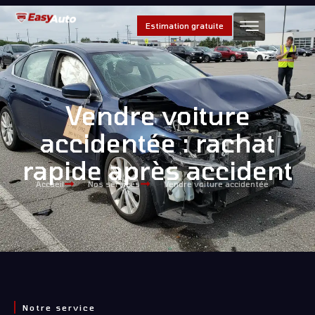
Estimation gratuite
Vendre voiture
accidentée : rachat
rapide après accident
Accueil
Nos services
Vendre voiture accidentée
Notre service