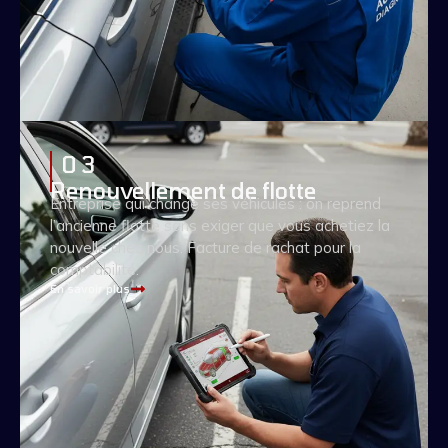
0 3
Renouvellement de flotte
Entreprise qui change ses véhicules : on reprend
l’ancienne flotte sans exiger que vous achetiez la
nouvelle chez nous. Facture de rachat pour la
comptabilité.
En savoir plus