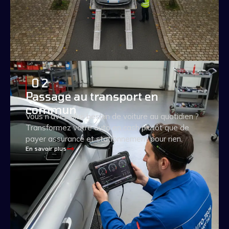
0 2
Passage au transport en
commun
Vous n’avez plus besoin de voiture au quotidien ?
Transformez votre auto en cash plutôt que de
payer assurance et stationnement pour rien.
En savoir plus