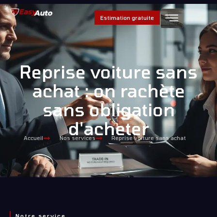
Estimation gratuite
Reprise voiture sans
achat : on rachète
sans obligation
d'acheter
Accueil
Nos services
Reprise voiture sans achat
Notre service