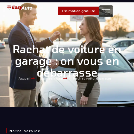
Estimation gratuite
Rachat de voiture en
garage : on vous en
débarrasse
Accueil
Nos services
Rachat voiture garage
Notre service