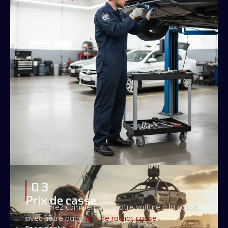
0 3
Prix de casse
Découvrez combien vaut votre voiture à la casse
avec notre page
prix de rachat casse
.
En savoir plus