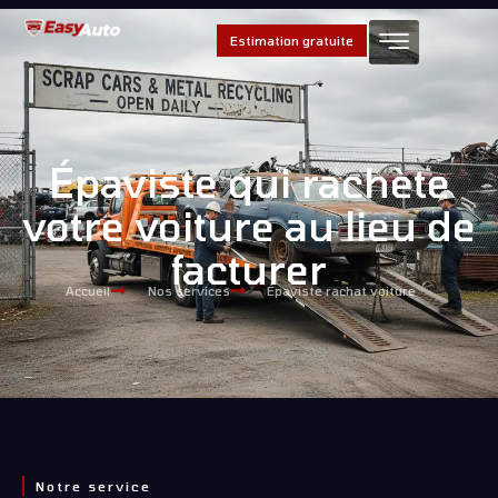
Estimation gratuite
Épaviste qui rachète
votre voiture au lieu de
facturer
Accueil
Nos services
Épaviste rachat voiture
Notre service