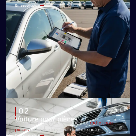
En savoir plus
0 2
Voiture pour pièces
Moteur bon, carrosserie fichue ? Le
rachat pour
pièces
maximise la valeur de votre auto.
En savoir plus