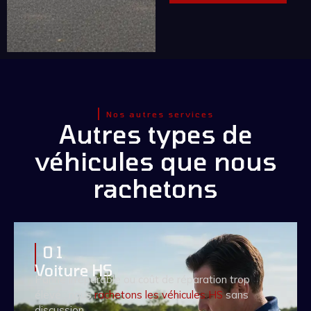
Nos autres services
Autres types de
véhicules que nous
rachetons
0 1
Voiture HS
Panne irréparable ou coût de réparation trop
élevé : nous
rachetons les véhicules HS
sans
discussion.