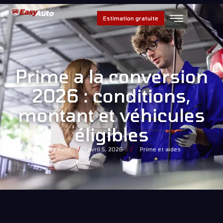
Estimation gratuite
Prime a la conversion
2026 : conditions,
montant et véhicules
éligibles
/
/
Easy Auto
avril 5, 2026
Prime et aides