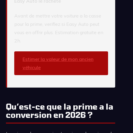
Easy Auto le rachete
Avant de mettre votre voiture a la casse
pour la prime, verifiez si Easy Auto peut
vous en offrir plus. Estimation gratuite en
2h.
Estimer la valeur de mon ancien
véhicule
Qu’est-ce que la prime a la
conversion en 2026 ?